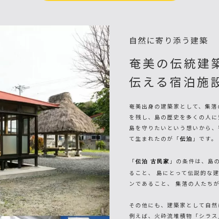
自然に寄り添う建築
奄美の伝統建
伝える宿泊施
奄美出身の建築家として、集落
を残し、島の歴史を多くの人に
島を守りたいという想いから、
て生まれたのが「
」です。
伝泊
「
」の条件は、島の
伝泊 古民家
ること、 島にとって伝説的な
ンであること、 集落の人たち
その他にも、建築家として自然
例えば、火砕流堆積物「シラス