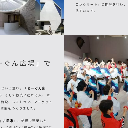
コンクリート」の開発を行い、
得ています。
ーぐん広場」で
」という意味。「
まーぐん広
、そして観光に訪れる人、 だ
者施設、レストラン、マーケット
る空間をつくりました。
」、新規で建築した
泊 古民家
、“福祉”×“観光”×“地域”が