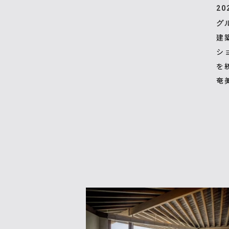
20
グ
建
シ
を
奄