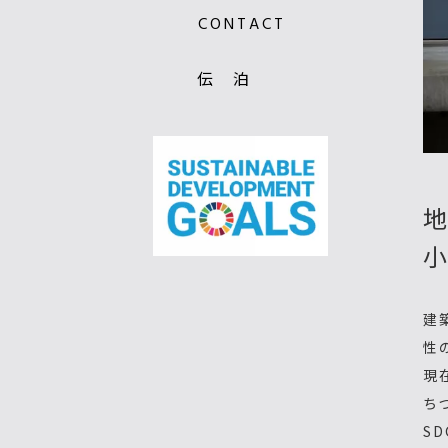
CONTACT
伝 泊
建
性
現
ち
S