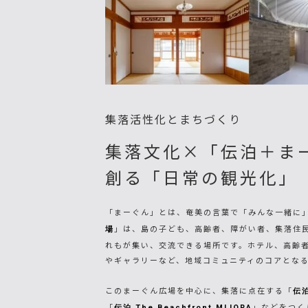
集落活性化とまちづくり
集落文化×「伝泊＋ま
創る「日常の観光化」
「まーぐん」とは、奄美の言葉で「みんな一緒に
」は、島の子ども、高齢者、障がい者、集落住民
場
れもが集い、交流できる場所です。ホテル、高齢
やギャラリーなど、地域コミュニティのコアとな
このまーぐん広場を中心に、集落に点在する「
伝
「
」などをつくり
伝泊 The Beachfront MIJORA